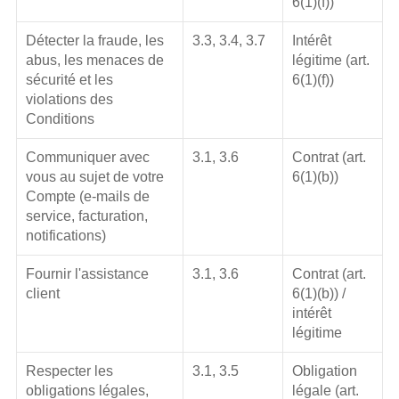
6(1)(f))
Détecter la fraude, les 
3.3, 3.4, 3.7
Intérêt 
abus, les menaces de 
légitime (art. 
sécurité et les 
6(1)(f))
violations des 
Conditions
Communiquer avec 
3.1, 3.6
Contrat (art. 
vous au sujet de votre 
6(1)(b))
Compte (e-mails de 
service, facturation, 
notifications)
Fournir l'assistance 
3.1, 3.6
Contrat (art. 
client
6(1)(b)) / 
intérêt 
légitime
Respecter les 
3.1, 3.5
Obligation 
obligations légales, 
légale (art. 