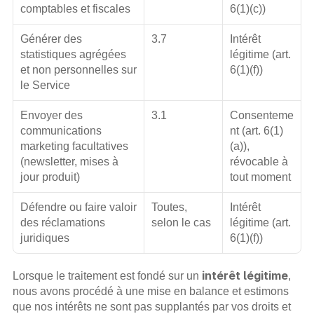
comptables et fiscales
6(1)(c))
Générer des 
3.7
Intérêt 
statistiques agrégées 
légitime (art. 
et non personnelles sur 
6(1)(f))
le Service
Envoyer des 
3.1
Consenteme
communications 
nt (art. 6(1)
marketing facultatives 
(a)), 
(newsletter, mises à 
révocable à 
jour produit)
tout moment
Défendre ou faire valoir 
Toutes, 
Intérêt 
des réclamations 
selon le cas
légitime (art. 
juridiques
6(1)(f))
intérêt légitime
Lorsque le traitement est fondé sur un 
, 
nous avons procédé à une mise en balance et estimons 
que nos intérêts ne sont pas supplantés par vos droits et 