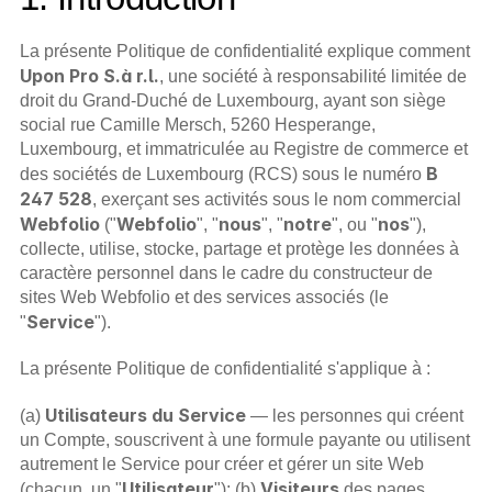
La présente Politique de confidentialité explique comment 
Upon Pro S.à r.l.
, une société à responsabilité limitée de 
droit du Grand-Duché de Luxembourg, ayant son siège 
social rue Camille Mersch, 5260 Hesperange, 
Luxembourg, et immatriculée au Registre de commerce et 
B 
des sociétés de Luxembourg (RCS) sous le numéro 
247 528
, exerçant ses activités sous le nom commercial 
Webfolio
Webfolio
nous
notre
nos
 ("
", "
", "
", ou "
"), 
collecte, utilise, stocke, partage et protège les données à 
caractère personnel dans le cadre du constructeur de 
sites Web Webfolio et des services associés (le 
Service
"
").
La présente Politique de confidentialité s'applique à :
Utilisateurs du Service
(a) 
 — les personnes qui créent 
un Compte, souscrivent à une formule payante ou utilisent 
autrement le Service pour créer et gérer un site Web 
Utilisateur
Visiteurs
(chacun, un "
"); (b) 
 des pages 