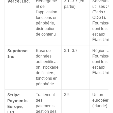
Vercel Inc.
Hébergeme
3.1–3.7 (en 
Serveurs 
nt de 
partie)
utilisés : UE
l'application, 
(Paris / 
fonctions en 
CDG1). 
périphérie, 
Fournisseur
distribution 
dont le sièg
de contenu
est aux 
États-Unis.
Supabase 
Base de 
3.1–3.7
Région UE.
Inc.
données, 
Fournisseur
authentificati
dont le sièg
on, stockage 
est aux 
de fichiers, 
États-Unis.
fonctions en 
périphérie
Stripe 
Traitement 
3.5
Union 
Payments 
des 
européenne
paiements, 
(Irlande)
Europe, 
gestion des 
Ltd.