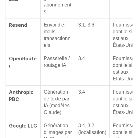
abonnement
s
Resend
Envoi d'e-
3.1, 3.6
Fournisseur
mails 
dont le sièg
transactionn
est aux 
els
États-Unis.
OpenRoute
Passerelle / 
3.4
Fournisseur
r
routage IA
dont le sièg
est aux 
États-Unis.
Anthropic 
Génération 
3.4
Fournisseur
PBC
de texte par 
dont le sièg
IA (modèles 
est aux 
Claude)
États-Unis.
Google LLC
Génération 
3.4, 3.2 
Fournisseur
d'images par 
(localisation)
dont le sièg