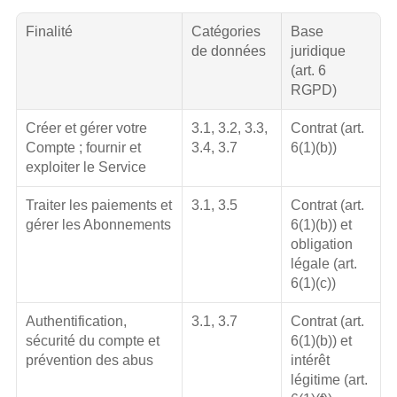
Finalité
Catégories 
Base 
de données
juridique 
(art. 6 
RGPD)
Créer et gérer votre 
3.1, 3.2, 3.3, 
Contrat (art. 
Compte ; fournir et 
3.4, 3.7
6(1)(b))
exploiter le Service
Traiter les paiements et 
3.1, 3.5
Contrat (art. 
gérer les Abonnements
6(1)(b)) et 
obligation 
légale (art. 
6(1)(c))
Authentification, 
3.1, 3.7
Contrat (art. 
sécurité du compte et 
6(1)(b)) et 
prévention des abus
intérêt 
légitime (art. 