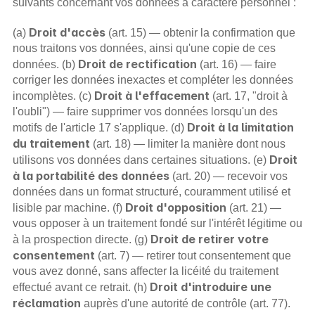
suivants concernant vos données à caractère personnel :
Droit d'accès
(a) 
 (art. 15) — obtenir la confirmation que 
nous traitons vos données, ainsi qu'une copie de ces 
Droit de rectification
données. (b) 
 (art. 16) — faire 
corriger les données inexactes et compléter les données 
Droit à l'effacement
incomplètes. (c) 
 (art. 17, "droit à 
l'oubli") — faire supprimer vos données lorsqu'un des 
Droit à la limitation 
motifs de l'article 17 s'applique. (d) 
du traitement
 (art. 18) — limiter la manière dont nous 
Droit 
utilisons vos données dans certaines situations. (e) 
à la portabilité des données
 (art. 20) — recevoir vos 
données dans un format structuré, couramment utilisé et 
Droit d'opposition
lisible par machine. (f) 
 (art. 21) — 
vous opposer à un traitement fondé sur l'intérêt légitime ou 
Droit de retirer votre 
à la prospection directe. (g) 
consentement
 (art. 7) — retirer tout consentement que 
vous avez donné, sans affecter la licéité du traitement 
Droit d'introduire une 
effectué avant ce retrait. (h) 
réclamation
 auprès d'une autorité de contrôle (art. 77).