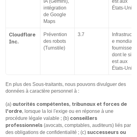
IA (Gemini), 
est aux 
intégration 
États-Unis.
de Google 
Maps
Cloudflare 
Prévention 
3.7
Infrastructu
Inc.
des robots 
e mondiale ;
(Turnstile)
fournisseur 
dont le sièg
est aux 
États-Unis.
En plus des Sous-traitants, nous pouvons divulguer des 
données à caractère personnel à :
autorités compétentes, tribunaux et forces de 
(a) 
l'ordre
, lorsque la loi l'exige ou en réponse à une 
conseillers 
procédure légale valable ; (b) 
professionnels
 (avocats, comptables, auditeurs) liés par 
successeurs ou 
des obligations de confidentialité ; (c) 